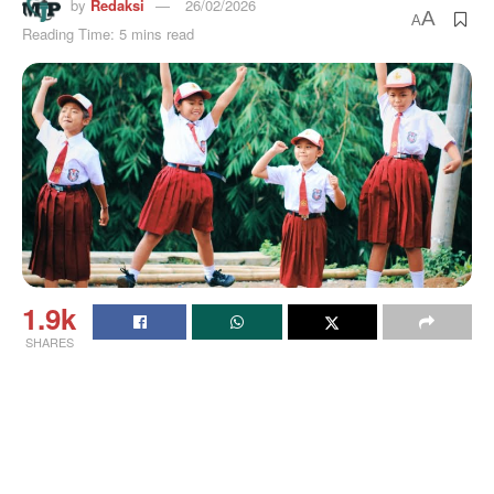
by
Redaksi
26/02/2026
A
A
Reading Time: 5 mins read
1.9k
SHARES