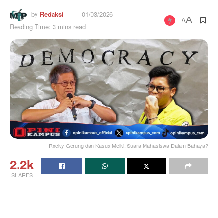
by
Redaksi
01/03/2026
A
A
Reading Time: 3 mins read
Rocky Gerung dan Kasus Melki: Suara Mahasiswa Dalam Bahaya?
2.2k
SHARES