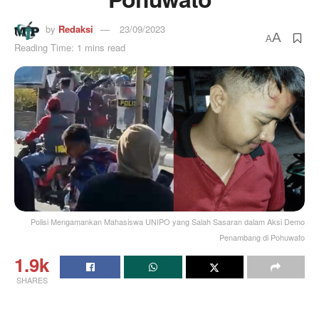
by
Redaksi
23/09/2023
A
A
Reading Time: 1 mins read
Polisi Mengamankan Mahasiswa UNIPO yang Salah Sasaran dalam Aksi Demo
Penambang di Pohuwato
1.9k
SHARES