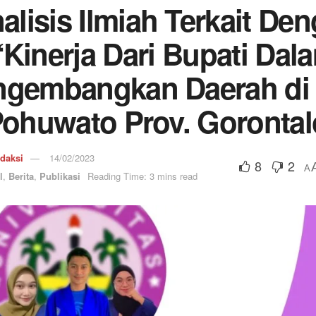
alisis Ilmiah Terkait De
“Kinerja Dari Bupati Dal
gembangkan Daerah di 
ohuwato Prov. Gorontal
daksi
14/02/2023
8
2
A
l
,
Berita
,
Publikasi
Reading Time: 3 mins read