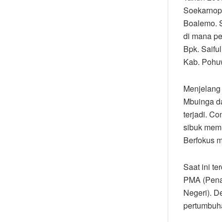
Soekarnopu
Boalemo. 
di mana pe
Bpk. Saifu
Kab. Pohuw
Menjelang 
Mbuinga da
terjadi. C
sibuk memu
Berfokus 
Saat ini t
PMA (Pena
Negeri). D
pertumbuh