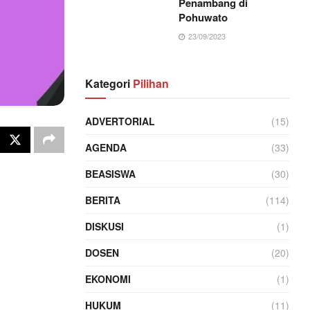
Penambang di
Pohuwato
23/09/2023
Kategori
Pilihan
ADVERTORIAL
(15)
AGENDA
(33)
BEASISWA
(30)
BERITA
(114)
DISKUSI
(1)
DOSEN
(20)
EKONOMI
(1)
HUKUM
(11)