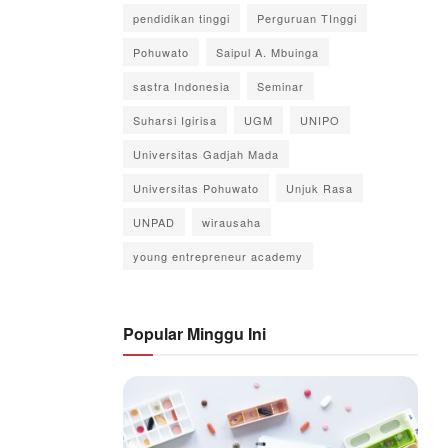
pendidikan tinggi
Perguruan TInggi
Pohuwato
Saipul A. Mbuinga
sastra Indonesia
Seminar
Suharsi Igirisa
UGM
UNIPO
Universitas Gadjah Mada
Universitas Pohuwato
Unjuk Rasa
UNPAD
wirausaha
young entrepreneur academy
Popular Minggu Ini