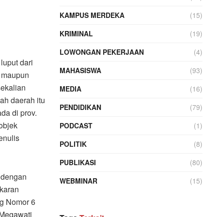
KAMPUS MERDEKA
(15)
KRIMINAL
(19)
LOWONGAN PEKERJAAN
(4)
 luput dari
MAHASISWA
(93)
a maupun
sekalian
MEDIA
(16)
ah daerah itu
PENDIDIKAN
(79)
da di prov.
objek
PODCAST
(1)
enulis
POLITIK
(8)
PUBLIKASI
(80)
l dengan
WEBMINAR
(15)
ekaran
ng Nomor 6
 Megawati