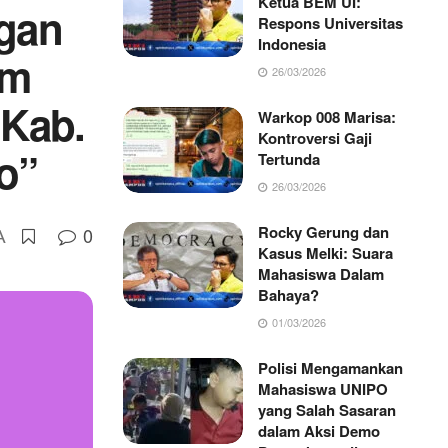
Ketua BEM UI:
ngan
Respons Universitas
Indonesia
am
26/03/2026
Kab.
Warkop 008 Marisa:
Kontroversi Gaji
o”
Tertunda
26/03/2026
Rocky Gerung dan
0
A
Kasus Melki: Suara
Mahasiswa Dalam
Bahaya?
01/03/2026
Polisi Mengamankan
Mahasiswa UNIPO
yang Salah Sasaran
dalam Aksi Demo