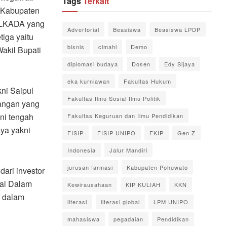
Tags
Terkait
u Kabupaten
PILKADA yang
Advertorial
Beasiswa
Beasiswa LPDP
iga yaitu
bisnis
cimahi
Demo
Wakil Bupati
diplomasi budaya
Dosen
Edy Sijaya
eka kurniawan
Fakultas Hukum
ni Saipul
Fakultas Ilmu Sosial Ilmu Politik
bangan yang
ni tengah
Fakultas Keguruan dan Ilmu Pendidikan
ya yakni
FISIP
FISIP UNIPO
FKIP
Gen Z
Indonesia
Jalur Mandiri
jurusan farmasi
Kabupaten Pohuwato
dari investor
al Dalam
Kewirausahaan
KIP KULIAH
KKN
f dalam
literasi
literasi global
LPM UNIPO
mahasiswa
pegadaian
Pendidikan