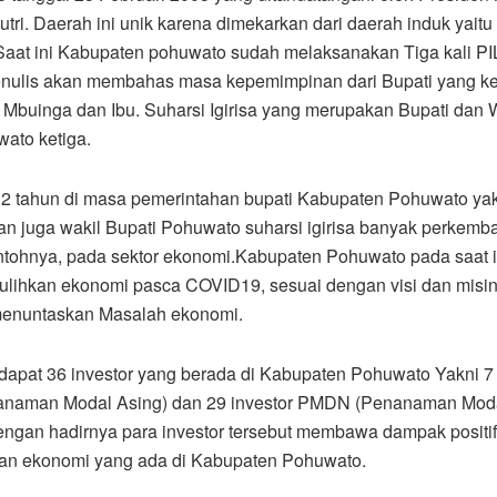
tri. Daerah ini unik karena dimekarkan dari daerah induk yait
Saat ini Kabupaten pohuwato sudah melaksanakan Tiga kali 
nulis akan membahas masa kepemimpinan dari Bupati yang ket
l Mbuinga dan Ibu. Suharsi Igirisa yang merupakan Bupati dan 
ato ketiga.
2 tahun di masa pemerintahan bupati Kabupaten Pohuwato yak
n juga wakil Bupati Pohuwato suharsi igirisa banyak perkem
ontohnya, pada sektor ekonomi.Kabupaten Pohuwato pada saat i
lihkan ekonomi pasca COVID19, sesuai dengan visi dan misin
menuntaskan Masalah ekonomi.
erdapat 36 investor yang berada di Kabupaten Pohuwato Yakni 7 
naman Modal Asing) dan 29 investor PMDN (Penanaman Mod
engan hadirnya para investor tersebut membawa dampak positi
an ekonomi yang ada di Kabupaten Pohuwato.