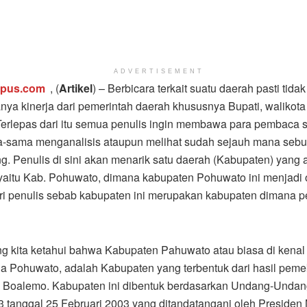
ADVERTISEMENT
mpus.com
, (
Artikel
) – Berbicara terkait suatu daerah pasti tidak
ya kinerja dari pemerintah daerah khususnya Bupati, walikot
Terlepas dari itu semua penulis ingin membawa para pembaca 
-sama menganalisis ataupun melihat sudah sejauh mana sebu
. Penulis di sini akan menarik satu daerah (Kabupaten) yang a
yaitu Kab. Pohuwato, dimana kabupaten Pohuwato ini menjadi 
ari penulis sebab kabupaten ini merupakan kabupaten dimana p
ng kita ketahui bahwa Kabupaten Pahuwato atau biasa di kena
 Pohuwato, adalah Kabupaten yang terbentuk dari hasil pem
 Boalemo. Kabupaten ini dibentuk berdasarkan Undang-Unda
 tanggal 25 Februari 2003 yang ditandatangani oleh Presiden