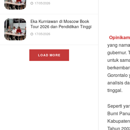
17/05/2026
Eka Kurniawan di Moscow Book
Tour 2026 dan Pendidikan Tinggi
17/05/2026
Opinika
yang naman
gubernur. 
LOAD MORE
untuk sama
berkembang
Gorontalo 
analisis d
tinggal.
Seperti ya
Bumi Panua
Kabupaten
Tahun 2003