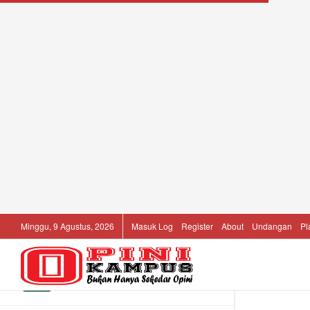
LATEST
TRENDING
Filter
Analisis Ilmiah Terkait Dengan “Kinerja
Dari Bupati Dalam Mengembangkan
Daerah di Kab. Pohuwato Prov.
Gorontalo”
14/02/2023
Minggu, 9 Agustus, 2026
Masuk Log
Register
About
Undangan
Pl
Beasiswa Wirausaha Pegadaian:
Kuliah Bisnis 1 Tahun
17/05/2026