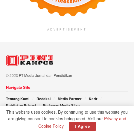
ADVERTISEMENT
© 2023
PT Media Jurnal dan Pendidikan
Navigate Site
Tentang Kami
Redaksi
Media Partner
Karir
Kebijakan Privasi
Pedoman Media Siber
This website uses cookies. By continuing to use this website you
are giving consent to cookies being used. Visit our
Privacy and
Follow Us
Cookie Policy
.
I Agree