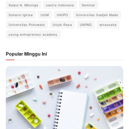
Saipul A. Mbuinga
sastra Indonesia
Seminar
Suharsi Igirisa
UGM
UNIPO
Universitas Gadjah Mada
Universitas Pohuwato
Unjuk Rasa
UNPAD
wirausaha
young entrepreneur academy
Popular Minggu Ini