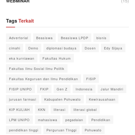
WEBMINAR
(15)
Tags
Terkait
Advertorial
Beasiswa
Beasiswa LPDP
bisnis
cimahi
Demo
diplomasi budaya
Dosen
Edy Sijaya
eka kurniawan
Fakultas Hukum
Fakultas Ilmu Sosial Ilmu Politik
Fakultas Keguruan dan Ilmu Pendidikan
FISIP
FISIP UNIPO
FKIP
Gen Z
Indonesia
Jalur Mandiri
jurusan farmasi
Kabupaten Pohuwato
Kewirausahaan
KIP KULIAH
KKN
literasi
literasi global
LPM UNIPO
mahasiswa
pegadaian
Pendidikan
pendidikan tinggi
Perguruan TInggi
Pohuwato