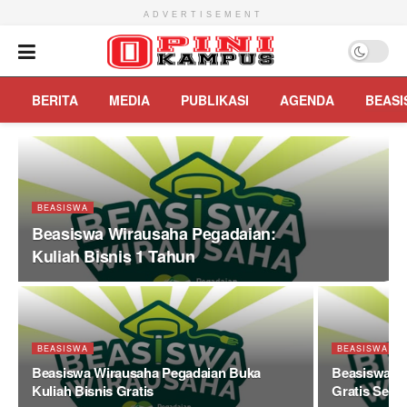
ADVERTISEMENT
BERITA
MEDIA
PUBLIKASI
AGENDA
BEASI
BEASISWA
Beasiswa Wirausaha Pegadaian:
Kuliah Bisnis 1 Tahun
BEASISWA
BEASISWA
Beasiswa Wirausaha Pegadaian Buka
Beasiswa Pe
Kuliah Bisnis Gratis
Gratis Seta