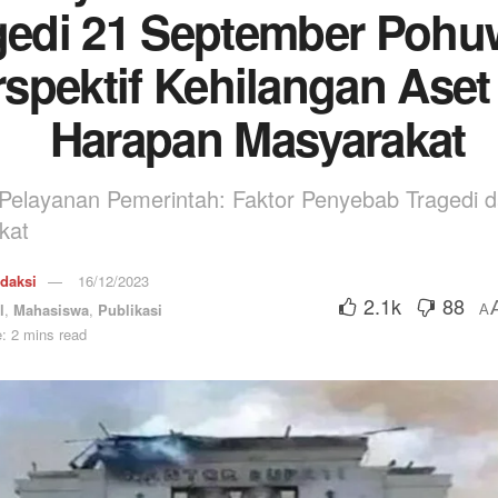
gedi 21 September Pohu
rspektif Kehilangan Aset
Harapan Masyarakat
 Pelayanan Pemerintah: Faktor Penyebab Tragedi 
kat
daksi
16/12/2023
2.1k
88
l
,
Mahasiswa
,
Publikasi
A
: 2 mins read