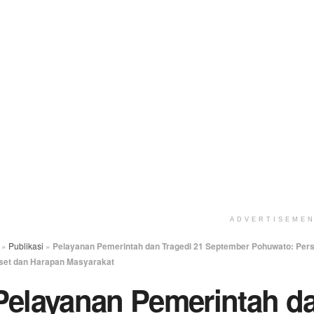
ADVERTISEME
»
Publikasi
»
Pelayanan Pemerintah dan Tragedi 21 September Pohuwato: Pers
set dan Harapan Masyarakat
Pelayanan Pemerintah d