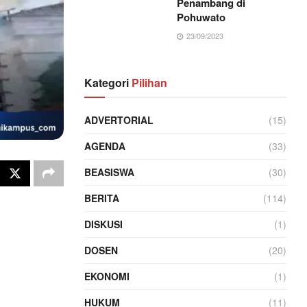
Penambang di
Pohuwato
23/09/2023
Kategori
Pilihan
ADVERTORIAL
(15)
AGENDA
(33)
BEASISWA
(30)
BERITA
(114)
DISKUSI
(1)
DOSEN
(20)
EKONOMI
(1)
HUKUM
(11)