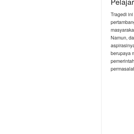
Pelaja
Tragedi in
pertambang
masyarakat
Namun, dar
aspirasiny
berupaya m
pemerintah
permasala