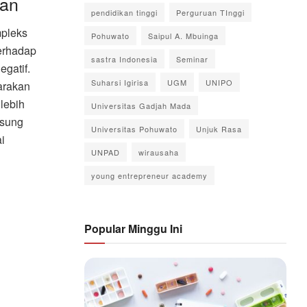
kan
pendidikan tinggi
Perguruan TInggi
mpleks
Pohuwato
Saipul A. Mbuinga
erhadap
sastra Indonesia
Seminar
gatif.
Suharsi Igirisa
UGM
UNIPO
uarakan
lebih
Universitas Gadjah Mada
gsung
Universitas Pohuwato
Unjuk Rasa
i
UNPAD
wirausaha
young entrepreneur academy
Popular Minggu Ini