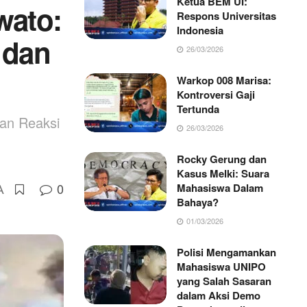
Ketua BEM UI:
wato:
Respons Universitas
Indonesia
 dan
26/03/2026
Warkop 008 Marisa:
Kontroversi Gaji
Tertunda
dan Reaksi
26/03/2026
Rocky Gerung dan
Kasus Melki: Suara
0
Mahasiswa Dalam
A
Bahaya?
01/03/2026
Polisi Mengamankan
Mahasiswa UNIPO
yang Salah Sasaran
dalam Aksi Demo