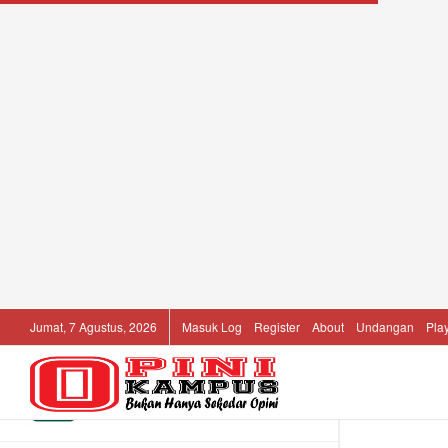
LATEST
TRENDING
Filter
Pelayanan Pemerintah dan Tragedi 21
September Pohuwato: Perspektif
Kehilangan Aset dan Harapan
Masyarakat
16/12/2023
Jumat, 7 Agustus, 2026
Masuk Log
Register
About
Undangan
Play
Beasiswa Wirausaha Pegadaian:
Kuliah Bisnis 1 Tahun
17/05/2026