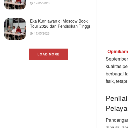
17/05/2026
Eka Kurniawan di Moscow Book
Tour 2026 dan Pendidikan Tinggi
17/05/2026
Opinika
LOAD MORE
September 
kualitas p
berbagai f
fisik, tet
Penila
Pelay
Pandangan 
dimulai da