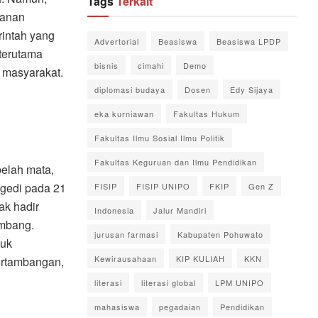
Tags
Terkait
yanan
intah yang
Advertorial
Beasiswa
Beasiswa LPDP
terutama
bisnis
cimahi
Demo
 masyarakat.
diplomasi budaya
Dosen
Edy Sijaya
eka kurniawan
Fakultas Hukum
Fakultas Ilmu Sosial Ilmu Politik
Fakultas Keguruan dan Ilmu Pendidikan
elah mata,
agedi pada 21
FISIP
FISIP UNIPO
FKIP
Gen Z
ak hadir
Indonesia
Jalur Mandiri
ambang.
jurusan farmasi
Kabupaten Pohuwato
tuk
Kewirausahaan
KIP KULIAH
KKN
ertambangan,
literasi
literasi global
LPM UNIPO
mahasiswa
pegadaian
Pendidikan