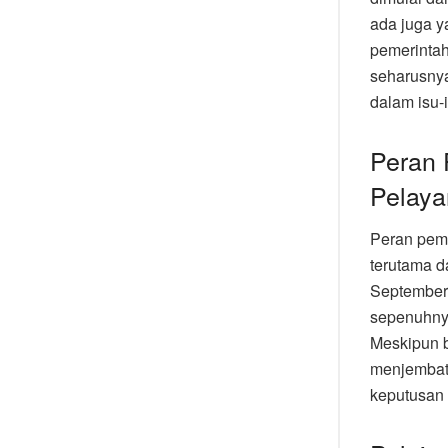
ada juga y
pemerinta
seharusny
dalam isu-
Peran 
Pelaya
Peran peme
terutama d
September
sepenuhny
Meskipun b
menjembat
keputusan