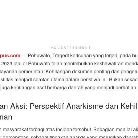
ADVERTISEMENT
mpus.com
– Pohuwato, Tragedi kericuhan yang terjadi pada bu
2023 lalu di Pohuwato telah menimbulkan kekhawatiran menda
elayanan pemerintah. Kehilangan dokumen penting dan penger
asilitas menjadi sorotan utama dalam peristiwa ini. Bukan sekad
api juga kehilangan aset berharga daerah yang menjadi perhatian
ian Aksi: Perspektif Anarkisme dan Kehi
anan
masyarakat terbagi atas insiden tersebut. Sebagian menilai a
ri demonstrasi sebagai tindakan anarkis yang merugikan daera