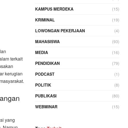
KAMPUS MERDEKA
(15)
KRIMINAL
(19)
LOWONGAN PEKERJAAN
(4)
MAHASISWA
(93)
lan
MEDIA
(16)
lam terkait
PENDIDIKAN
(79)
usakan
ar kerugian
PODCAST
(1)
 masyarakat.
POLITIK
(8)
langan
PUBLIKASI
(80)
WEBMINAR
(15)
ksi yang
h. Namun,