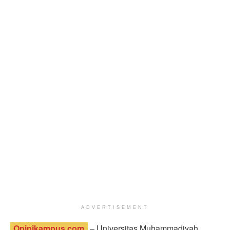
ADVERTISEMENT
Opinikampus.com
– Universitas Muhammadiyah