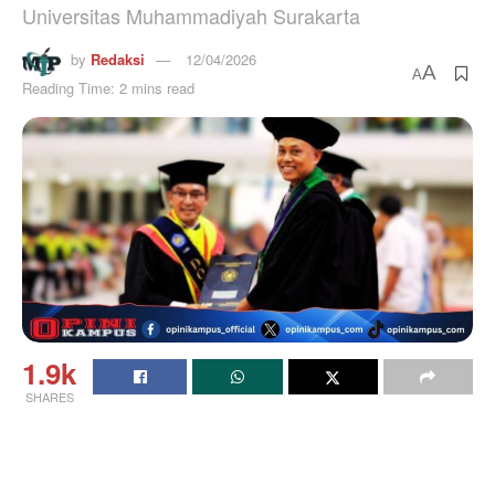
Universitas Muhammadiyah Surakarta
by
Redaksi
12/04/2026
A
A
Reading Time: 2 mins read
1.9k
SHARES