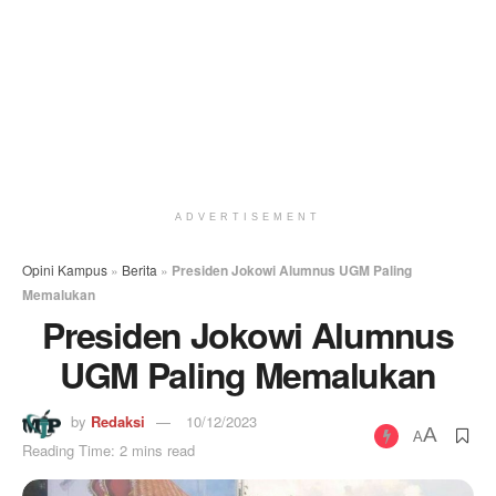
ADVERTISEMENT
Opini Kampus
»
Berita
»
Presiden Jokowi Alumnus UGM Paling
Memalukan
Presiden Jokowi Alumnus
UGM Paling Memalukan
by
Redaksi
10/12/2023
A
A
Reading Time: 2 mins read