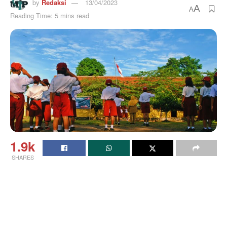
by
Redaksi
13/04/2023
A
A
Reading Time: 5 mins read
1.9k
SHARES