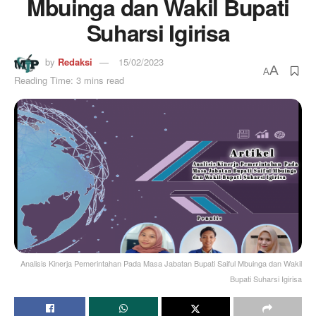
Mbuinga dan Wakil Bupati
Suharsi Igirisa
by
Redaksi
15/02/2023
A
A
Reading Time: 3 mins read
Analisis Kinerja Pemerintahan Pada Masa Jabatan Bupati Saiful Mbuinga dan Wakil
Bupati Suharsi Igirisa