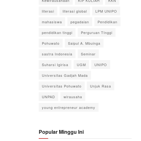
Kewirausahaan
KIP KULIAH
KKN
literasi
literasi global
LPM UNIPO
mahasiswa
pegadaian
Pendidikan
pendidikan tinggi
Perguruan TInggi
Pohuwato
Saipul A. Mbuinga
sastra Indonesia
Seminar
Suharsi Igirisa
UGM
UNIPO
Universitas Gadjah Mada
Universitas Pohuwato
Unjuk Rasa
UNPAD
wirausaha
young entrepreneur academy
Popular Minggu Ini