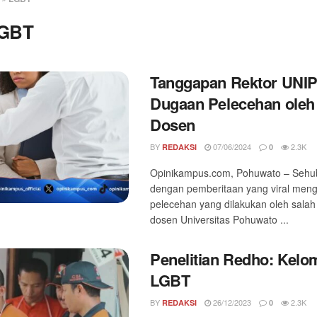
GBT
Tanggapan Rektor UNIP
Dugaan Pelecehan ole
Dosen
BY
07/06/2024
2.3K
REDAKSI
0
Opinikampus.com, Pohuwato – Seh
dengan pemberitaan yang viral men
pelecehan yang dilakukan oleh sala
dosen Universitas Pohuwato ...
Penelitian Redho: Kel
LGBT
BY
26/12/2023
2.3K
REDAKSI
0