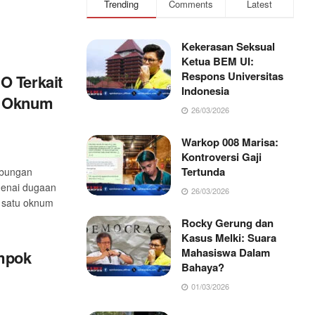
Trending
Comments
Latest
Kekerasan Seksual
Ketua BEM UI:
Respons Universitas
O Terkait
Indonesia
h Oknum
26/03/2026
Warkop 008 Marisa:
Kontroversi Gaji
Tertunda
ubungan
genai dugaan
26/03/2026
h satu oknum
Rocky Gerung dan
Kasus Melki: Suara
Mahasiswa Dalam
ompok
Bahaya?
01/03/2026