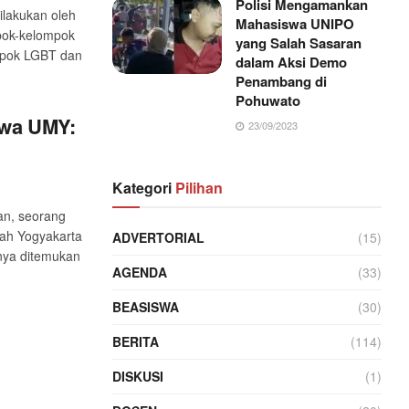
Polisi Mengamankan
ilakukan oleh
Mahasiswa UNIPO
pok-kelompok
yang Salah Sasaran
ompok LGBT dan
dalam Aksi Demo
Penambang di
Pohuwato
swa UMY:
23/09/2023
Kategori
Pilihan
an, seorang
ah Yogyakarta
ADVERTORIAL
(15)
nya ditemukan
AGENDA
(33)
BEASISWA
(30)
BERITA
(114)
DISKUSI
(1)