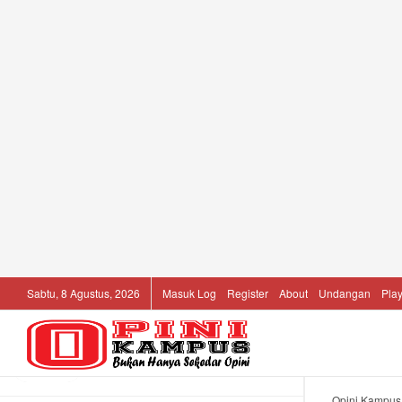
LATEST
TRENDING
Filter
Beasiswa Wirausaha Pegadaian:
Kuliah Bisnis 1 Tahun
17/05/2026
Sabtu, 8 Agustus, 2026
Masuk Log
Register
About
Undangan
Play
Penghapusan Guru Honorer Bisa
Picu Kekosongan Pengajar
17/05/2026
Opini Kampus