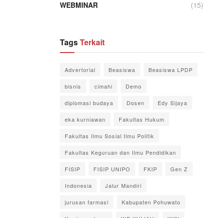
WEBMINAR
(15)
Tags
Terkait
Advertorial
Beasiswa
Beasiswa LPDP
bisnis
cimahi
Demo
diplomasi budaya
Dosen
Edy Sijaya
eka kurniawan
Fakultas Hukum
Fakultas Ilmu Sosial Ilmu Politik
Fakultas Keguruan dan Ilmu Pendidikan
FISIP
FISIP UNIPO
FKIP
Gen Z
Indonesia
Jalur Mandiri
jurusan farmasi
Kabupaten Pohuwato